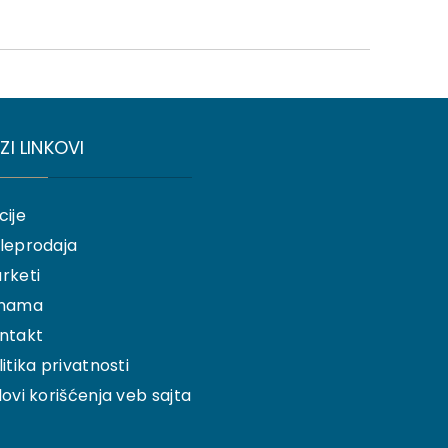
ZI LINKOVI
cije
leprodaja
rketi
nama
ntakt
litika privatnosti
lovi korišćenja veb sajta