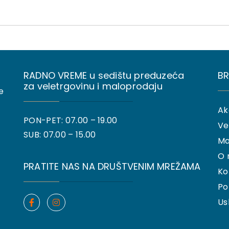
RADNO VREME u sedištu preduzeća
BR
za veletrgovinu i maloprodaju
e
Ak
PON-PET: 07.00 – 19.00
Ve
SUB: 07.00 – 15.00
Ma
O 
PRATITE NAS NA DRUŠTVENIM MREŽAMA
Ko
Po
Us